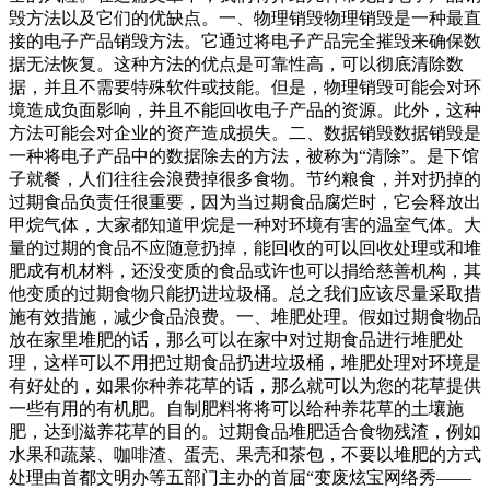
毁方法以及它们的优缺点。一、物理销毁物理销毁是一种最直
接的电子产品销毁方法。它通过将电子产品完全摧毁来确保数
据无法恢复。这种方法的优点是可靠性高，可以彻底清除数
据，并且不需要特殊软件或技能。但是，物理销毁可能会对环
境造成负面影响，并且不能回收电子产品的资源。此外，这种
方法可能会对企业的资产造成损失。二、数据销毁数据销毁是
一种将电子产品中的数据除去的方法，被称为“清除”。是下馆
子就餐，人们往往会浪费掉很多食物。节约粮食，并对扔掉的
过期食品负责任很重要，因为当过期食品腐烂时，它会释放出
甲烷气体，大家都知道甲烷是一种对环境有害的温室气体。大
量的过期的食品不应随意扔掉，能回收的可以回收处理或和堆
肥成有机材料，还没变质的食品或许也可以捐给慈善机构，其
他变质的过期食物只能扔进垃圾桶。总之我们应该尽量采取措
施有效措施，减少食品浪费。一、堆肥处理。假如过期食物品
放在家里堆肥的话，那么可以在家中对过期食品进行堆肥处
理，这样可以不用把过期食品扔进垃圾桶，堆肥处理对环境是
有好处的，如果你种养花草的话，那么就可以为您的花草提供
一些有用的有机肥。自制肥料将将可以给种养花草的土壤施
肥，达到滋养花草的目的。过期食品堆肥适合食物残渣，例如
水果和蔬菜、咖啡渣、蛋壳、果壳和茶包，不要以堆肥的方式
处理由首都文明办等五部门主办的首届“变废炫宝网络秀——