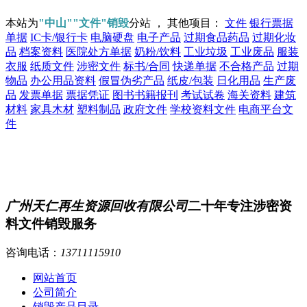
本站为
"中山""文件"销毁
分站 ， 其他项目：
文件
银行票据
单据
IC卡/银行卡
电脑硬盘
电子产品
过期食品药品
过期化妆
品
档案资料
医院处方单据
奶粉/饮料
工业垃圾
工业废品
服装
衣服
纸质文件
涉密文件
标书/合同
快递单据
不合格产品
过期
物品
办公用品资料
假冒伪劣产品
纸皮/包装
日化用品
生产废
品
发票单据
票据凭证
图书书籍报刊
考试试卷
海关资料
建筑
材料
家具木材
塑料制品
政府文件
学校资料文件
电商平台文
件
广州天仁再生资源回收有限公司
二十年专注涉密资
料文件销毁服务
咨询电话：
13711115910
网站首页
公司简介
销毁产品目录