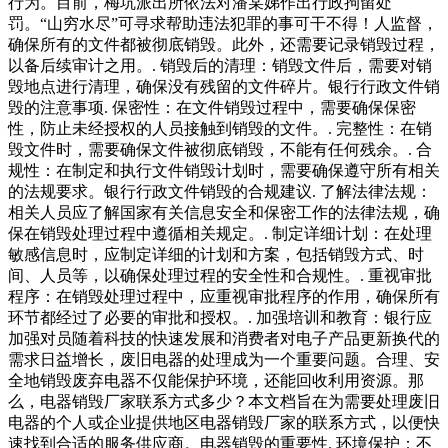
行为。目前，梅坑派出所依法对潘某娣作出行政拘留处
罚。“山穷水尽”可寻求帮助违法犯罪的事可干不得！人监督，
确保所有的文件都被彻底销毁。此外，还需要记录销毁过程，
以备后续审计之用。. 销毁后的清理：销毁文件后，需要对销
毁地点进行清理，确保没有残留的文件碎片。银行行政文件销
毁的注意事项. 保密性：在文件销毁过程中，需要确保保密
性，防止未经授权的人员接触到销毁的文件。. 完整性：在销
毁文件时，需要确保文件被彻底销毁，不能有任何残余。. 合
规性：在制定和执行文件销毁计划时，需要确保遵守所有相关
的法规要求。银行行政文件销毁的合规建议. 了解法律法规：
相关人员应了解国家有关信息安全和保密工作的法律法规，确
保在销毁处理过程中遵循相关规定。. 制定详细计划：在处理
敏感信息时，应制定详细的计划和方案，包括销毁方式、时
间、人员等，以确保处理过程的安全性和合规性。. 重视审批
程序：在销毁处理过程中，应重视审批程序的作用，确保所有
环节都经过了必要的审批和授权。. 加强培训和教育：银行应
加强对员随着科技的快速发展和消费者对电子产品更新换代的
需求日益增长，废旧电器的处理成为一个重要问题。合理、安
全地销毁废弃电器不仅能保护环境，还能回收利用资源。那
么，电器销毁厂家联系方式多少？本文档旨在为需要处理废旧
电器的个人或企业提供地区电器销毁厂家的联系方式，以便快
速找到合适的服务供应商。电器销毁的重要性. 环境保护：不