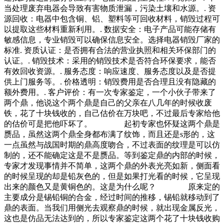
当处理废弃电器会导致有害物质泄漏，污染土壤和水源。. 资
源回收：电器中包含铜、铝、塑料等可回收材料，销毁过程可
以提取这些材料重新利用。. 数据安全：电子产品可能存储有
敏感信息，专业销毁可以确保信息安全。选择电器销毁厂家的
标准. 资质认证：是否拥有合法的营业执照和相关环保部门的
认证。. 销毁技术：采用的销毁技术是否符合环保要求，能否
有效回收资源。. 服务态度：响应速度、服务态度以及是否提
供上门服务等。. 价格透明：销毁费用是否合理且没有隐藏的
额外费用。. 客户评价：有一次专家鉴定，一个小伙子带来了
两个鼎，他说这个两个鼎是自己的父亲在八几年的时候收废
铁，花了十块钱收的，自己估价在万块吧，不过最后专家给他
的估价可是把他吓坏了。 起初专家也怀疑这两个鼎是
赝品，虽然这两个鼎全身都布满了纹饰，而且还是s形的，这
一点虽然与战国时期的鼎高度吻合，不过表面的纹理是可以仿
制的，还不能确定这是不是赝品。等到鉴定鼎的内部的时候，
专家才发现事情并不简单，这两个鼎的外表光亮如新，侧面看
的时候呈现的却是铅灰色的，但是如果打光看的时候，它呈现
出来的颜色又是黄铜色的。这是为什么呢？ 原来定的
主要成分是锡铅铜的合金，经过时间的推移，锡铅就移动到了
鼎的表面。当我们用侧光去观察鼎的时候，就出现金属反光，
这也是仿品无法达到的，所以专家鉴定这两个花了十块钱收购