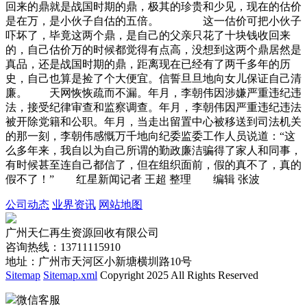
回来的鼎就是战国时期的鼎，极其的珍贵和少见，现在的估价
是在万，是小伙子自估的五倍。 这一估价可把小伙子
吓坏了，毕竟这两个鼎，是自己的父亲只花了十块钱收回来
的，自己估价万的时候都觉得有点高，没想到这两个鼎居然是
真品，还是战国时期的鼎，距离现在已经有了两千多年的历
史，自己也算是捡了个大便宜。信誓旦旦地向女儿保证自己清
廉。 天网恢恢疏而不漏。年月，李朝伟因涉嫌严重违纪违
法，接受纪律审查和监察调查。年月，李朝伟因严重违纪违法
被开除党籍和公职。年月，当走出留置中心被移送到司法机关
的那一刻，李朝伟感慨万千地向纪委监委工作人员说道：“这
么多年来，我自以为自己所谓的勤政廉洁骗得了家人和同事，
有时候甚至连自己都信了，但在组织面前，假的真不了，真的
假不了！” 红星新闻记者 王超 整理 编辑 张波
公司动态
业界资讯
网站地图
广州天仁再生资源回收有限公司
咨询热线：13711115910
地址：广州市天河区小新塘横圳路10号
Sitemap
Sitemap.xml
Copyright 2025 All Rights Reserved
微信客服