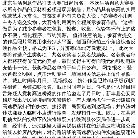
北京生活创意作品征集大赛”日起报名。 本次生活创意大赛要
求所有作品的原材料必须是废弃物品，且作品具有较高的实用
性或艺术欣赏性。首都文明办有关负责人说，“参赛者不用向
主办方送交实物，大赛将利用网络全程展示参赛作品。”这样
做是为了减少参赛者在包装、投递、收集、保管等环节上的诸
多不便，简化程序、节约资源。 值得注意的是，参赛者提交
的作品照片需要用张分别从平面、侧面和俯拍三个角度综合反
映作品全貌，格式为JPG，分辨率6&#;(万像素)以上。 此次大
赛将评选产生类奖项、共名获奖者以及名鼓励奖。名获奖者每
人都将获得价值元的奖品，鼓励奖得主可得面额元的移动电话
充值卡一张。获奖作品名单将于年月日公布。 网络报名：登
录首都文明网，点击活动专栏，填写相关信息并上传作品照
片。截止时间年月日。 现场报名：携带作品照片(电子版)到所
在街道、乡镇妇联报名。截止时间年月日。件也是让人瞠目结
舌嫌疑人竟将高速桥梁的扣件给盗走了月日时，新丰县公安局
梅坑派出所民警接到转来警情称，有人现场抓住一名涉嫌盗窃
高速桥梁扣件的妇女。接报后，民警迅速到达现场，并依法对
违法嫌疑人临时小店进行搜查，发现扣件一批。随后，在县局
刑侦大队的协助下依法将嫌疑人传唤到县公安局作进一步调
查。经审讯，违法嫌疑人潘某娣供述其在韶新高速梅坑段公路
沿线以捡废品为由，对公路沿线的高速桥梁扣件实施盗窃违法