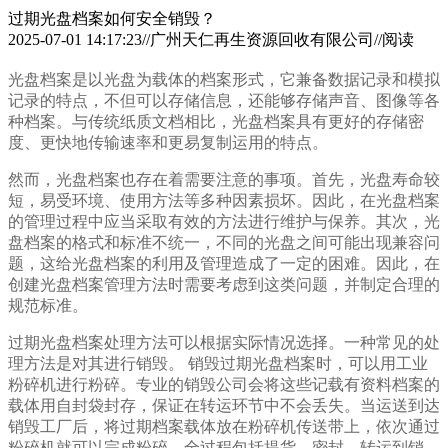
过期光盘档案如何安全销毁？
2025-07-01 14:17:23//广州天仁再生资源回收有限公司//阅读
光盘档案是以光盘为载体的档案形式，它兼备数据记录和模拟
记录的特点，不但可以存储信息，还能够存储声音、图像等各
种档案。与传统纸质文档相比，光盘档案具有更好的存储密
度、更快地传输速率和更易复制运用的特点。
然而，光盘档案也存在着需要注意的事项。首先，光盘寿命较
短，易受环境、使用方法等多种因素损坏。因此，在光盘档案
的管理过程中应当采取有效的方法进行维护与保养。其次，光
盘档案的格式和标准不统一，不同的光盘之间可能出现兼容问
题，这给光盘档案的利用及管理造成了一定的困难。因此，在
创建光盘档案管理方法时需要考虑到这类问题，并制定合理的
规范标准。
过期光盘档案处理方法可以根据实际情况选择。一种常见的处
理方法是对其进行销毁。 销毁过期光盘档案时，可以用工业
粉碎机进行粉碎。专业的销毁公司会将这些记载有资料档案的
载体用自封袋封存，保证在转运环节中不会丢失。当运送到达
销毁工厂后，将过期档案载体放在粉碎机传送带上，依次通过
粉碎机就可以完成粉碎。全过程包括提货、密封、转运到销