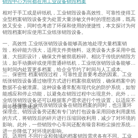
销毁中心为何都在用工业设备销毁档案
相对于手工或是碎纸机，工业销毁设备高效性、可靠性使得工
业型档案销毁设备变为处置大量涉敏文件时的理想选择，既高
效又安全，同时也考虑了环保和使用的便捷性，本文探讨为何
销毁档案时应使用工业纸张销毁设备。
一、高效性 工业纸张销毁设备能够高效地处理大量档案销
毁，粉碎能力强大，适用文件类物料。这类设备大多采用中低
速、大扭距设计，确保文件被彻底粉碎。相比于传统的销毁方
法，如手动撕碎或使用普通碎纸机，工业纸张销毁设备能够在
短时间内处置更多档案，给企业节约了时间与人工成本。
二、保密性 档案销毁过程，可靠性是首要考虑的因素。工业
纸张销毁设备通过物理方式进行档案彻底销毁，确保档案中的
数据不会被泄露。这种设备通常配有现代化的防护系统，如智
能感应和停止功能，以避免在销毁过程中出现意外。此外，工
业纸张销毁设备还可以根据客户需求进行个性设置，以适应不
三、环保性 工业纸张销毁设备在销毁档案的同时，也注重环
同等级保密规定。
保理念。销毁设备旁还配有专门的打包设备采用回收利用废纸
的方式，将销毁后的碎片进行压缩回收利用，减少了对环境的
影响。此外，一些销毁中心车间还配有噪音和粉尘操控系统，
进一步降低了对环境的影响。
四、适用性 不同行业和领域的档案销毁需求各有不同。工业