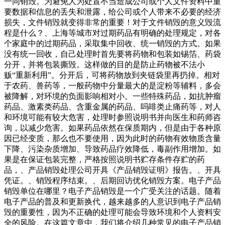
一同销毁。为避免人为处置不当造成公司或个人文件资料中重
要数据和信息的丢失和泄露，给公司或个人带来不必要的经济
损失，文件销毁就变得非常的重要！对于文件销毁的意义毁流
程是什么？、上海等城市对过期药品有明确的处理规定，对各
个家庭中的过期药品，采取集中回收、统一销毁的方式。如果
没有统一回收，自己处理时首先要将药物和包装如锡箔、药袋
分开，并将包装撕毁。这样做的目的是防止药物被不法小
贩“重新利用”。分开后，可将药物放到夹链袋里再扔掉。相对
于农药、兽药等，一般药物中分量最大的是淀粉等辅料，多会
被降解，对环境的负面影响相对小。一些特殊药品，如抗肿瘤
药品、激素类药品、含重金属的药品、吗啡类止痛药等，对人
和环境可能有较大危害，处理时参照说明书并向医生和药师咨
询，以减少危害。如果药品依然在保质期内，但是由于各种原
因已经变质，那么也不要使用，因为此时的药物有效物质含量
下降、污染杂质增加、导致药品疗效降低，毒副作用增加。如
果是在保证包装完整，严格按照说明书贮存条件存贮的药
品，、产品销毁处理公司开具《产品销毁证明》报告。、开具
凭证。、销毁程序结束。、后期回访优化销毁方案。电子产品
销毁单位在哪里？电子产品销毁是一个广受关注的话题。随着
电子产品的普及和更新换代，越来越多的人意识到电子产品销
毁的重要性，因为不正确的处理可能会导致环境和个人资料安
全的风险。在这篇文章中，我们将介绍几种常见的电子产品销