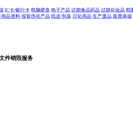
据
IC卡/银行卡
电脑硬盘
电子产品
过期食品药品
过期化妆品
档
公用品资料
假冒伪劣产品
纸皮/包装
日化用品
生产废品
发票单据
文件销毁服务