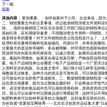
下一篇:
固废
其他内容
： 更加重要。、创作创新对于公司、企业来说，因
二、销毁重要文件的注意事项、经过批准销毁涉密文件资料应
续。、场所合格销毁工作应当在保密工作部门指定的销毁单位
原始纪录，应长期保存备查，不得随涉密文件资料一同销毁。
就变得非常的重要！对于文件销毁的意义毁流程是什么？、上
处理时首先要将药物和包装如锡箔、药袋分开，并将包装撕毁
分量最大的是淀粉等辅料，多会被降解，对环境的负面影响相
照说明书并向医生和药师咨询，以减少危害。如果药品依然在
低，毒副作用增加。如果是在保证包装完整，严格按照说明书
案。电子产品销毁单位在哪里？电子产品销毁是一个广受关注
人资料安全的风险。在这篇文章中，我们将介绍几种常见的电
保数据无法恢复。这种方法的优点是可靠性高，可以彻底清除
法可能会对企业的资产造成损失。二、数据销毁数据销毁是一
品负责任很重要，因为当过期食品腐烂时，它会释放出甲烷气
料，还没变质的食品或许也可以捐给慈善机构，其他变质的过
话，那么可以在家中对过期食品进行堆肥处理，这样可以不用
制肥料将将可以给种养花草的土壤施肥，达到滋养花草的目的
办的首届“变废炫宝网络秀——北京生活创意作品征集大赛”日