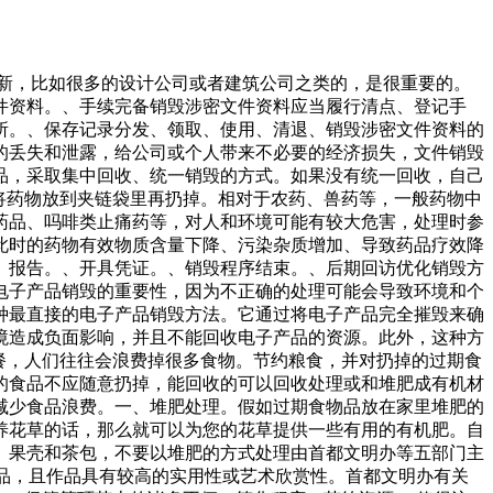
创新，比如很多的设计公司或者建筑公司之类的，是很重要的。
件资料。、手续完备销毁涉密文件资料应当履行清点、登记手
所。、保存记录分发、领取、使用、清退、销毁涉密文件资料的
的丢失和泄露，给公司或个人带来不必要的经济损失，文件销毁
品，采取集中回收、统一销毁的方式。如果没有统一回收，自己
将药物放到夹链袋里再扔掉。相对于农药、兽药等，一般药物中
药品、吗啡类止痛药等，对人和环境可能有较大危害，处理时参
此时的药物有效物质含量下降、污染杂质增加、导致药品疗效降
》报告。、开具凭证。、销毁程序结束。、后期回访优化销毁方
电子产品销毁的重要性，因为不正确的处理可能会导致环境和个
种最直接的电子产品销毁方法。它通过将电子产品完全摧毁来确
境造成负面影响，并且不能回收电子产品的资源。此外，这种方
餐，人们往往会浪费掉很多食物。节约粮食，并对扔掉的过期食
的食品不应随意扔掉，能回收的可以回收处理或和堆肥成有机材
减少食品浪费。一、堆肥处理。假如过期食物品放在家里堆肥的
养花草的话，那么就可以为您的花草提供一些有用的有机肥。自
、果壳和茶包，不要以堆肥的方式处理由首都文明办等五部门主
物品，且作品具有较高的实用性或艺术欣赏性。首都文明办有关