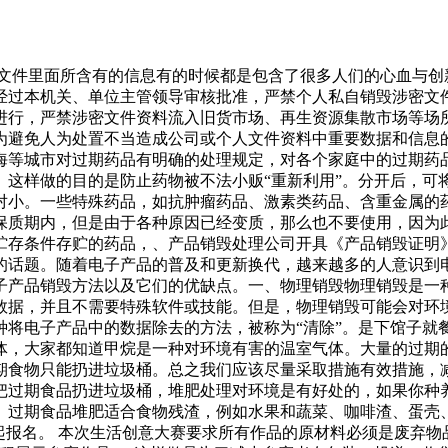
为文件里面所含有的信息有的时候都是包含了很多人们的心血与
经过本机关、单位主管领导审核批准，严禁个人私自销毁涉密文
进行，严禁涉密文件资料流入旧货市场、再生资源集散市场等场
为避免人为处置不当造成公司或个人文件资料中重要数据和信息
海等城市对过期药品有明确的处理规定，对各个家庭中的过期药
。这样做的目的是防止药物被不法小贩“重新利用”。分开后，可
对小。一些特殊药品，如抗肿瘤药品、激素类药品、含重金属的
保质期内，但是由于各种原因已经变质，那么也不要使用，因为
贮存条件存贮的药品，、产品销毁处理公司开具《产品销毁证明
的话题。随着电子产品的普及和更新换代，越来越多的人意识到
子产品销毁方法以及它们的优缺点。一、物理销毁物理销毁是一
数据，并且不需要特殊软件或技能。但是，物理销毁可能会对环
种将电子产品中的数据除去的方法，被称为“清除”。是下馆子就
体，大家都知道甲烷是一种对环境有害的温室气体。大量的过期
期食物只能扔进垃圾桶。总之我们应该尽量采取措施有效措施，
把过期食品扔进垃圾桶，堆肥处理对环境是有好处的，如果你种
。过期食品堆肥适合食物残渣，例如水果和蔬菜、咖啡渣、蛋壳
起报名。 本次生活创意大赛要求所有作品的原材料必须是废弃