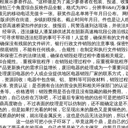
程展示参赛作品。”这样做是为了减少参赛者在包装、投递、收
三个角度综合反映作品全貌，格式为JPG，分辨率6&#;(万像
额元的移动电话充值卡一张。获奖作品名单将于年月日公布。 网
子版)到所在街道、乡镇妇联报名。截止时间年月日。件也是让
盗窃高速桥梁扣件的妇女。接报后，民警迅速到达现场，并依法
。经审讯，违法嫌疑人潘某娣供述其在韶新高速梅坑段公路沿线
尽”可寻求帮助违法犯罪的事可干不得！人监督，确保所有的文件
，确保没有残留的文件碎片。银行行政文件销毁的注意事项. 保
被彻底销毁，不能有任何残余。. 合规性：在制定和执行文件销
全和保密工作的法律法规，确保在销毁处理过程中遵循相关规定。
合规性。. 重视审批程序：在销毁处理过程中，应重视审批程序
产品更新换代的需求日益增长，废旧电器的处理成为一个重要问
理废旧电器的个人或企业提供地区电器销毁厂家的联系方式，以
. 资源回收：电器中包含铜、铝、塑料等可回收材料，销毁过程
准. 资质认证：是否拥有合法的营业执照和相关环保部门的认证
务等。. 价格透明：销毁费用是否合理且没有隐藏的额外费用。
钱收的，自己估价在万块吧，不过最后专家给他的估价可是把
的鼎高度吻合，不过表面的纹理是可以仿制的，还不能确定这是
灰色的，但是如果打光看的时候，它呈现出来的颜色又是黄铜
观察鼎的时候，就出现金属反光，这也是仿品无法达到的，所以
。 这一估价可把小伙子吓坏了，毕竟这两个鼎，是自己的父
经有了两千多年的历史，自己也算是捡了个大便宜。信誓旦旦