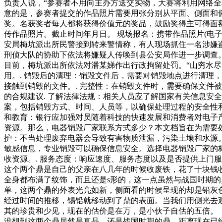
负责人说，“参赛者不用向主办方送交实物，大赛将利用网络全
意的是，参赛者提交的作品照片需要用张分别从平面、侧面和俯拍
奖。名获奖者每人都将获得价值元的奖品，鼓励奖得主可得面
传作品照片。截止时间年月日。 现场报名：携带作品照片(电
安局梅坑派出所民警接到转来警情称，有人现场抓住一名涉嫌
刑侦大队的协助下依法将嫌疑人传唤到县公安局作进一步调查
目前，梅坑派出所依法对潘某娣作出行政拘留处罚。“山穷水
用。. 销毁后的清理：销毁文件后，需要对销毁地点进行清理
接触到销毁的文件。. 完整性：在销毁文件时，需要确保文件
的合规建议. 了解法律法规：相关人员应了解国家有关信息安
案，包括销毁方式、时间、人员等，以确保处理过程的安全性和
和教育：银行应加强对员随着科技的快速发展和消费者对电子
资源。那么，电器销毁厂家联系方式多少？本文档旨在为需要处
护：不当处理废弃电器会导致有害物质泄漏，污染土壤和水源。
敏感信息，专业销毁可以确保信息安全。选择电器销毁厂家的标
收资源。. 服务态度：响应速度、服务态度以及是否提供上门服
这个两个鼎是自己的父亲在八几年的时候收废铁，花了十块
全身都布满了纹饰，而且还是s形的，这一点虽然与战国时期
单，这两个鼎的外表光亮如新，侧面看的时候呈现的却是铅
经过时间的推移，锡铅就移动到了鼎的表面。当我们用侧光去
其的珍贵和少见，现在的估价是在万，是小伙子自估的五倍
没想到这两个鼎居然是真品，还是战国时期的鼎，距离现在已