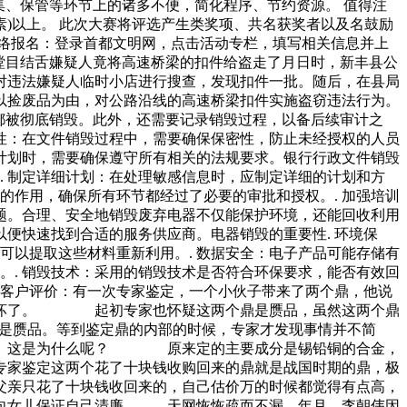
集、保管等环节上的诸多不便，简化程序、节约资源。 值得注
素)以上。 此次大赛将评选产生类奖项、共名获奖者以及名鼓励
络报名：登录首都文明网，点击活动专栏，填写相关信息并上
人瞠目结舌嫌疑人竟将高速桥梁的扣件给盗走了月日时，新丰县公
对违法嫌疑人临时小店进行搜查，发现扣件一批。随后，在县局
以捡废品为由，对公路沿线的高速桥梁扣件实施盗窃违法行为。
都被彻底销毁。此外，还需要记录销毁过程，以备后续审计之
密性：在文件销毁过程中，需要确保保密性，防止未经授权的人员
毁计划时，需要确保遵守所有相关的法规要求。银行行政文件销毁
. 制定详细计划：在处理敏感信息时，应制定详细的计划和方
的作用，确保所有环节都经过了必要的审批和授权。. 加强培训
题。合理、安全地销毁废弃电器不仅能保护环境，还能回收利用
便快速找到合适的服务供应商。电器销毁的重要性. 环境保
可以提取这些材料重新利用。. 数据安全：电子产品可能存储有
。. 销毁技术：采用的销毁技术是否符合环保要求，能否有效回
. 客户评价：有一次专家鉴定，一个小伙子带来了两个鼎，他说
他吓坏了。 起初专家也怀疑这两个鼎是赝品，虽然这两个鼎
不是赝品。等到鉴定鼎的内部的时候，专家才发现事情并不简
色的。这是为什么呢？ 原来定的主要成分是锡铅铜的合金，
专家鉴定这两个花了十块钱收购回来的鼎就是战国时期的鼎，极
亲只花了十块钱收回来的，自己估价万的时候都觉得有点高，
地向女儿保证自己清廉。 天网恢恢疏而不漏。年月，李朝伟因