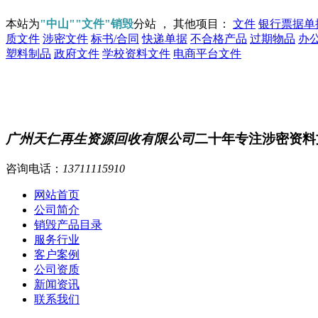
本站为
"中山""文件"销毁
分站 ， 其他项目：
文件
银行票据单
质文件
涉密文件
标书/合同
快递单据
不合格产品
过期物品
办
塑料制品
政府文件
学校资料文件
电商平台文件
广州天仁再生资源回收有限公司
二十年专注涉密资料
咨询电话：
13711115910
网站首页
公司简介
销毁产品目录
服务行业
客户案例
公司资质
新闻资讯
联系我们