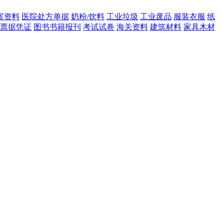
案资料
医院处方单据
奶粉/饮料
工业垃圾
工业废品
服装衣服
纸
票据凭证
图书书籍报刊
考试试卷
海关资料
建筑材料
家具木材